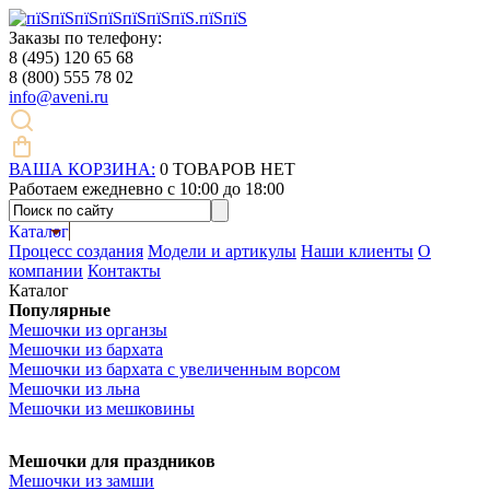
Заказы по телефону:
8 (495)
120 65 68
8 (800)
555 78 02
info@aveni.ru
ВАША КОРЗИНА:
0
ТОВАРОВ НЕТ
Работаем ежедневно с 10:00 до 18:00
Каталог
Процесс создания
Модели и артикулы
Наши клиенты
О
компании
Контакты
Каталог
Популярные
Мешочки из органзы
Мешочки из бархата
Мешочки из бархата с увеличенным ворсом
ые
Мешочки из
Мешочки из
Мешочки из льна
натуральных
искусствен
Мешочки из мешковины
 органзы
материалов
материалов
 бархата
Мешочки из льна
Мешочки из 
Мешочки для праздников
 бархата с
Мешочки из замши
Мешочки из цветного
Мешочки из