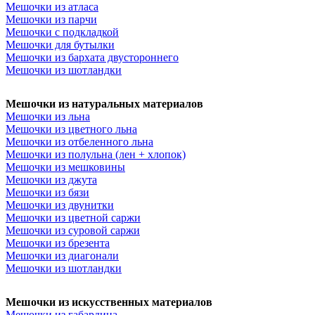
м ворсом
Мешочки из атласа
льна
Мешочки из
Мешочки из 
 льна
Мешочки из парчи
отбеленного льна
Мешочки из 
з мешковины
Мешочки с подкладкой
Мешочки из полульна
Мешочки из 
Мешочки для бутылки
Мешочки из бархата двустороннего
(лен + хлопок)
Мешочки
Мешочки из
для
Мешочки из шотландки
из мешковины
Мешочки
Мешочки из 
в
из джута
Мешочки из бязи
ткани
Мешоч
Мешочки из натуральных материалов
Мешочки из двунитки
нейлона
з замши
Мешочки из льна
Мешочки из цветной
 атласа
Мешочки из цветного льна
саржи
Мешочки из
 парчи
Мешочки из отбеленного льна
Мешочки из 
суровой саржи
Мешочки
подкладкой
Мешочки из полульна (лен + хлопок)
органзы
из брезента
Мешочки из
Мешочки из мешковины
я бутылки
Мешочки из джута
Мешочки из 
диагонали
Мешочки из
 бархата
Мешочки из бязи
Мешочки из 
шотландки
его
Мешочки
Мешочки из двунитки
(мягкая сетка
ки
Мешочки из цветной саржи
из фатина (ж
Мешочки из суровой саржи
Мешочки из 
Мешочки из брезента
Мешочки из диагонали
Мешочки из 
Мешочки из шотландки
Мешочки из искусственных материалов
Мешочки из габардина