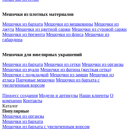
Мешочки из плотных материалов
Мешочки из бархата
Мешочки из мешковины
Мешочки из
джута
Мешочки из цветной саржи
Мешочки из суровой саржи
Мешочки из брезента
Мешочки из флиса
Мешочки из
габардина
Мешочки для ювелирных украшений
Мешочки из бархата
Мешочки из сетки
Мешочки из органзы
Мешочки из вуали
Мешочки из фатина (жесткая сетка)
Мешочки с подкладкой
Мешочки из замши
Мешочки из
атласа
Парчовые мешочки
Мешочки из бархата с
увеличенным ворсом
Процесс создания
Модели и артикулы
Наши клиенты
О
компании
Контакты
Каталог
Популярные
Мешочки из органзы
Мешочки из бархата
Мешочки из бархата с увеличенным ворсом