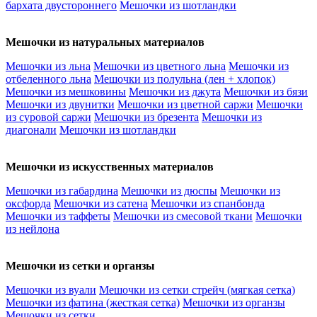
бархата двустороннего
Мешочки из шотландки
Мешочки из натуральных материалов
Мешочки из льна
Мешочки из цветного льна
Мешочки из
отбеленного льна
Мешочки из полульна (лен + хлопок)
Мешочки из мешковины
Мешочки из джута
Мешочки из бязи
Мешочки из двунитки
Мешочки из цветной саржи
Мешочки
из суровой саржи
Мешочки из брезента
Мешочки из
диагонали
Мешочки из шотландки
Мешочки из искусственных материалов
Мешочки из габардина
Мешочки из дюспы
Мешочки из
оксфорда
Мешочки из сатена
Мешочки из спанбонда
Мешочки из таффеты
Мешочки из смесовой ткани
Мешочки
из нейлона
Мешочки из сетки и органзы
Мешочки из вуали
Мешочки из сетки стрейч (мягкая сетка)
Мешочки из фатина (жесткая сетка)
Мешочки из органзы
Мешочки из сетки